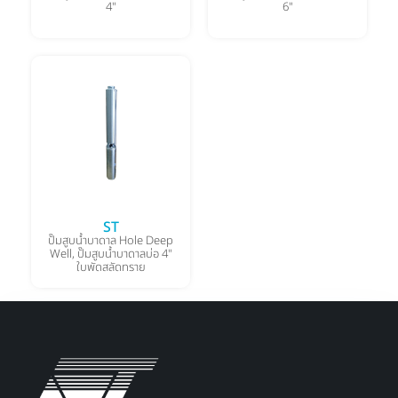
4"
6"
ST
ปั๊มสูบน้ำบาดาล Hole Deep
Well
,
ปั๊มสูบน้ำบาดาลบ่อ 4"
ใบพัดสลัดทราย