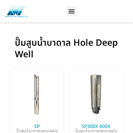
Skip
to
content
ปั๊มสูบน้ำบาดาล Hole Deep
Well
SP
SP300X 600X
ปั๊มสูบน้ำบาดาลแสตนเลสบ่อ
ปั๊มสูบน้ำบาดาลแสตนเลสบ่อ